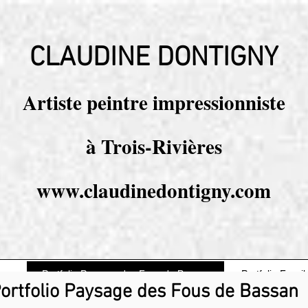
CLAUDINE DONTIGNY
Artiste peintre impressionniste
à Trois-Rivières
www.claudinedontigny.com
ges
Portfolio Paysage des Fous de Bassan
Portfolio Fossil
ortfolio Paysage des Fous de Bassan