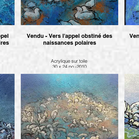
ppel
Vendu - Vers l'appel obstiné des
Ven
ires
naissances polaires
Acrylique sur toile
30 x 24 po.-2010