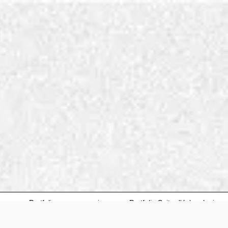
es
Portfolio oeuvres papier
Portfolio Suite d'échos logis