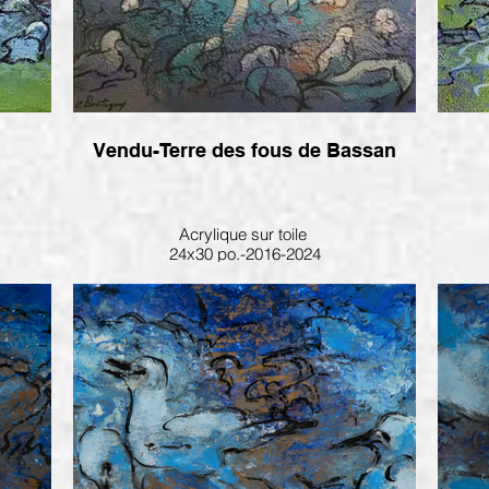
Vendu-Terre des fous de Bassan
Acrylique sur toile
24x30 po.-2016-2024
Vendu par la Galerie du vieux St-jean, St-
Jean-sur-Richelieu
Dis