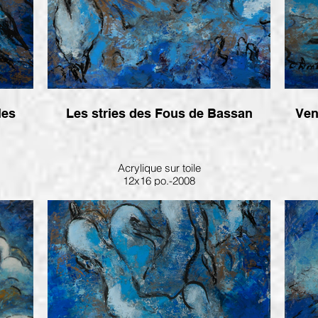
les
Les stries des Fous de Bassan
Ven
Acrylique sur toile
12x16 po.-2008
Disponible à la Galerie La marée montante
Ile D'Orléans